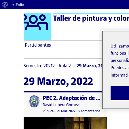
Acerca de WordPress
+ Folio
Logo Ágora
Taller de pintura y colo
Saltar al contenido
Participantes
Utilizam
funcionali
personali
Semestre 20212 - Aula 2
29 Marzo, 2022
Puedes ac
informaci
29 Marzo, 2022
PEC 2. Adaptación de una paleta. Entrega final. Apartados 1, 2 y 3
Publicado por
Publicado por
David Lopera Gómez
Visibilidad:
Fecha de publicación
4 abril, 2022 3:02 pm
en PEC 2. Adaptació
Pública
-
29 Mar 2022
-
5 comentarios