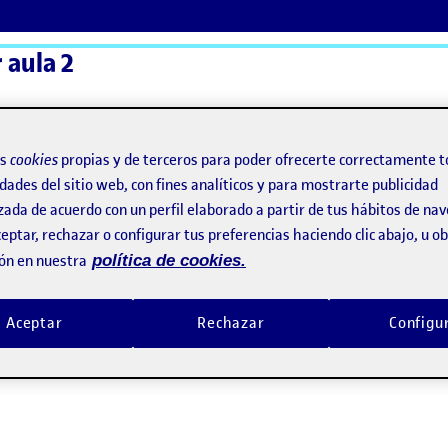
r aula 2
ActiFolios
Ay
os
cookies
propias y de terceros para poder ofrecerte correctamente t
dades del sitio web, con fines analíticos y para mostrarte publicidad
zada de acuerdo con un perfil elaborado a partir de tus hábitos de na
eptar, rechazar o configurar tus preferencias haciendo clic abajo, u 
ón en nuestra
política de cookies.
Aceptar
Rechazar
Configu
n de una paleta. Entrega final. Apartados 1, 2 y 3